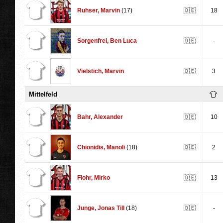
Ruhser
,
Marvin
(17)
🇩🇪
18
Sorgenfrei
,
Ben Luca
🇩🇪
-
Vielstich
,
Marvin
🇩🇪
3
Mittelfeld
Bahr
,
Alexander
🇩🇪
10
Chionidis
,
Manoli
(18)
🇩🇪
2
Flohr
,
Mirko
🇩🇪
13
Junge
,
Jonas Till
(18)
🇩🇪
-