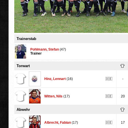
Trainerstab
Pohlmann
,
Stefan
(47)
Trainer
Torwart
Hinz
,
Lennart
(16)
🇩🇪
-
Witten
,
Nils
(17)
🇩🇪
20
Abwehr
Albrecht
,
Fabian
(17)
🇩🇪
17