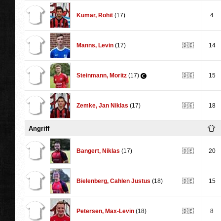
Kumar
,
Rohit
(17)
4
Manns
,
Levin
(17)
🇩🇪
14
Steinmann
,
Moritz
(17)
🇩🇪
15
Zemke
,
Jan Niklas
(17)
🇩🇪
18
Angriff
Bangert
,
Niklas
(17)
🇩🇪
20
Bielenberg
,
Cahlen Justus
(18)
🇩🇪
15
Petersen
,
Max-Levin
(18)
🇩🇪
8