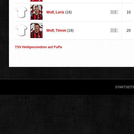
Wolf
,
Loris
(16)
🇩🇪
10
Wolf
,
Timon
(18)
🇩🇪
20
TSV Heiligenstedten auf FuPa
STARTSEIT