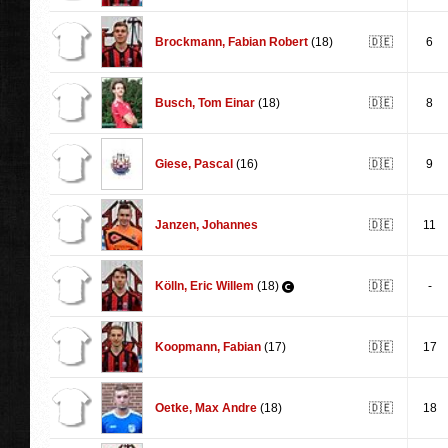
Brockmann
,
Fabian Robert
(18)
🇩🇪
6
Busch
,
Tom Einar
(18)
🇩🇪
8
Giese
,
Pascal
(16)
🇩🇪
9
Janzen
,
Johannes
🇩🇪
11
Kölln
,
Eric Willem
(18)
🇩🇪
-
Koopmann
,
Fabian
(17)
🇩🇪
17
Oetke
,
Max Andre
(18)
🇩🇪
18