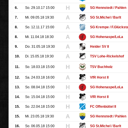
H
6.
So. 29.10.17 15:00
SG Hennstedt / Pahlen
A
7.
Mi. 09.05.18 19:30
SG St.Michel / Barlt
A
8.
So. 12.11.17 15:00
SG Krempe / F.Glückst
A
8.
Mi. 11.04.18 18:30
SG Hohenaspe/LoLa
A
9.
Do. 31.05.18 19:30
Heider SV II
A
10.
Di. 15.05.18 19:30
TSV Lohe-Rickelshof
H
11.
So. 18.03.18 15:00
TSV Buchholz
A
12.
Sa. 24.03.18 16:00
VfR Horst II
H
13.
So. 08.04.18 15:00
SG Hohenaspe/LoLa
H
14.
So. 15.04.18 15:00
VfR Horst II
H
15.
So. 22.04.18 15:00
FC Offenbüttel II
A
15.
Mi. 23.05.18 19:30
SG Hennstedt / Pahlen
H
16.
So. 06.05.18 15:00
SG St.Michel / Barlt