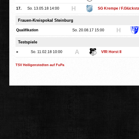
H
17.
So. 13.05.18 14:00
SG Krempe / F.Glückst
Frauen-Kreispokal Steinburg
H
Qualifikation
So. 20.08.17 15:00
Testspiele
A
»
So. 11.02.18 10:00
VfR Horst II
TSV Heiligenstedten auf FuPa