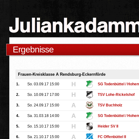
Ergebnisse
Frauen-Kreisklasse A Rendsburg-Eckernförde
H
1.
So. 03.09.17 15:00
SG Todenbüttel / Hohe
H
2.
So. 10.09.17 17:00
TSV Lohe-Rickelshof
A
3.
So. 24.09.17 15:00
TSV Buchholz
A
4.
Sa. 31.03.18 14:00
SG Todenbüttel / Hohe
H
5.
So. 15.10.17 15:00
Heider SV II
A
6.
Sa. 21.10.17 15:00
FC Offenbüttel II