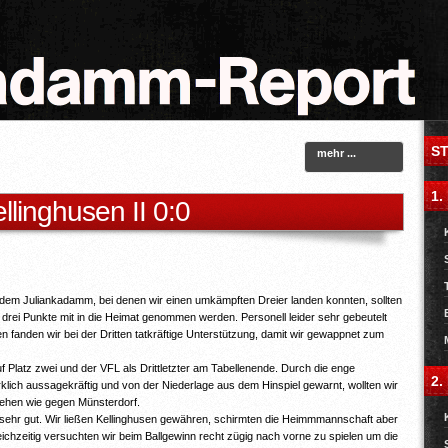
S
mehr ...
1.
llinghusen II 0:0
dem Juliankadamm, bei denen wir einen umkämpften Dreier landen konnten, sollten
 drei Punkte mit in die Heimat genommen werden. Personell leider sehr gebeutelt
 fanden wir bei der Dritten tatkräftige Unterstützung, damit wir gewappnet zum
f Platz zwei und der VFL als Drittletzter am Tabellenende. Durch die enge
2.
wirklich aussagekräftig und von der Niederlage aus dem Hinspiel gewarnt, wollten wir
gehen wie gegen Münsterdorf.
 sehr gut. Wir ließen Kellinghusen gewähren, schirmten die Heimmmannschaft aber
chzeitig versuchten wir beim Ballgewinn recht zügig nach vorne zu spielen um die