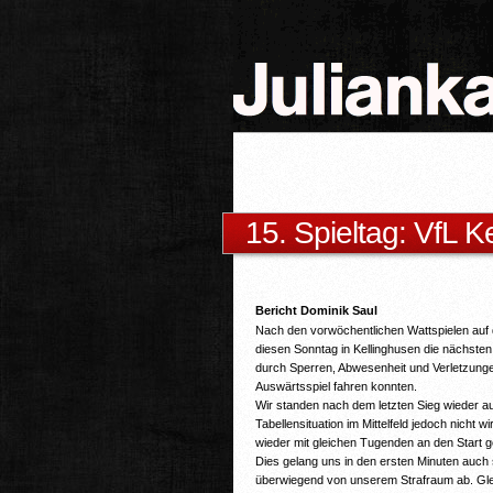
15. Spieltag: VfL Ke
Bericht Dominik Saul
Nach den vorwöchentlichen Wattspielen auf 
diesen Sonntag in Kellinghusen die nächsten
durch Sperren, Abwesenheit und Verletzungen
Auswärtsspiel fahren konnten.
Wir standen nach dem letzten Sieg wieder au
Tabellensituation im Mittelfeld jedoch nicht 
wieder mit gleichen Tugenden an den Start 
Dies gelang uns in den ersten Minuten auch
überwiegend von unserem Strafraum ab. Glei