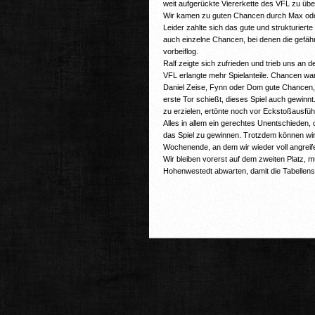
weit aufgerückte Viererkette des VFL zu üb
Wir kamen zu guten Chancen durch Max oder
Leider zahlte sich das gute und strukturierte
auch einzelne Chancen, bei denen die gefäh
vorbeiflog.
Ralf zeigte sich zufrieden und trieb uns a
VFL erlangte mehr Spielanteile. Chancen war
Daniel Zeise, Fynn oder Dom gute Chancen, u
erste Tor schießt, dieses Spiel auch gewinnt.
zu erzielen, ertönte noch vor Eckstoßausführ
Alles in allem ein gerechtes Unentschieden,
das Spiel zu gewinnen. Trotzdem können wi
Wochenende, an dem wir wieder voll angreife
Wir bleiben vorerst auf dem zweiten Platz,
Hohenwestedt abwarten, damit die Tabellensit