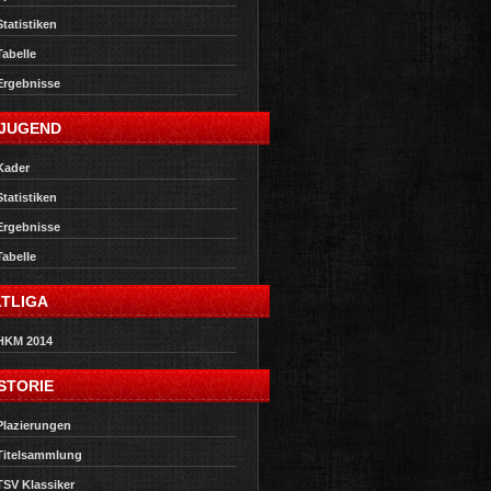
Statistiken
Tabelle
Ergebnisse
-JUGEND
Kader
Statistiken
Ergebnisse
Tabelle
LTLIGA
HKM 2014
STORIE
Plazierungen
Titelsammlung
TSV Klassiker