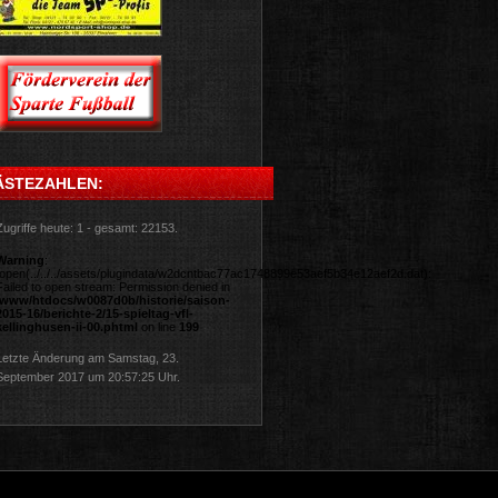
ÄSTEZAHLEN:
Zugriffe heute: 1 - gesamt: 22153.
Warning
:
fopen(../../../assets/plugindata/w2dcntbac77ac1748899e53aef5b34e12aef2d.dat):
Failed to open stream: Permission denied in
/www/htdocs/w0087d0b/historie/saison-
2015-16/berichte-2/15-spieltag-vfl-
kellinghusen-ii-00.phtml
on line
199
Letzte Änderung am Samstag, 23.
September 2017 um 20:57:25 Uhr.