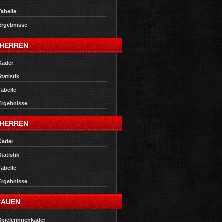
Tabelle
Ergebnisse
 HERREN
Kader
Statistik
Tabelle
Ergebnisse
 HERREN
Kader
Statistik
Tabelle
Ergebnisse
RAUEN
Spielerinnenkader