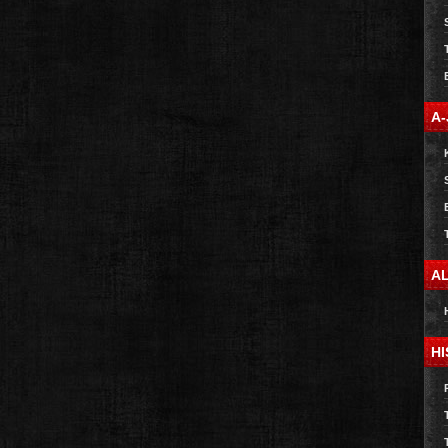
A
A
HI