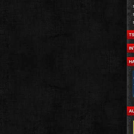
T
I
H
A