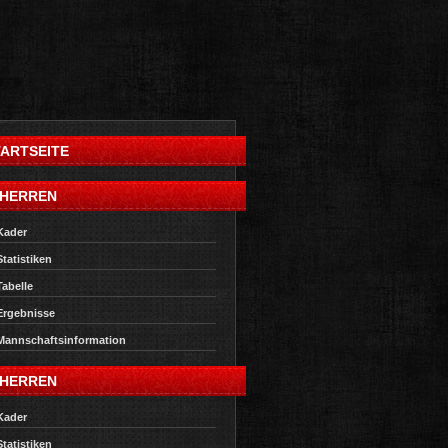
TARTSEITE
 HERREN
Kader
Statistiken
Tabelle
Ergebnisse
Mannschaftsinformation
 HERREN
Kader
Statistiken