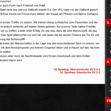
erraschen.
 auch Fynn nach Freistoß von Poldi.
 Spiel nicht aus und zur Halbzeit stands 0:0. Der VFL hatte vor der Halbzeit jedoch
rlichste Szene ein Fernschuss bildete, der knapp am Pfosten von Björns Gehäuse
3.
n den ersten Treffer zu setzen. Wir kamen etwas schwächer vom Pausentee und der
en jedoch weiterhin auf beiden Seiten geboten. Auf unserer Seite hatten Freddie,
m zu treffen. Leider ohne Erfolg. Es war klar, dass die eine Mannschaft, die das
 Das Spiel pläterschte vor sich hin und quasi mit der letzten Chance ein Tor für uns
ung der Schlusspfiff.
 da keine der Mannschaften in der Lage war den entscheidenen Stich zu setzen, um
r mit dem Auswärtspunkt und keinem Gegentor leben und schauen auf das nächste
n wollen.
 müssen aber noch die Nachholspiele vom Ersten Glückstadt und dem Dritten
uation klarer wird.
4.
14. Spieltag: Münsterdorfer SV II 3:1
16. Spieltag: Edendorfer SV 2:1
F